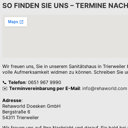
SO FINDEN SIE UNS – TERMINE NA
Wir freuen uns, Sie in unserem Sanitätshaus in Trierweile
volle Aufmerksamkeit widmen zu können. Schreiben Sie uns
📞
Telefon
: 0651 967 9990
✉️
Terminvereinbarung per E-Mail
:
info@rehaworld.com
Adresse
:
Rehaworld Doesken GmbH
Bergstraße 6
54311 Trierweiler
Wir freuen uns auf Ihre Nachricht und darauf, Sie bald be